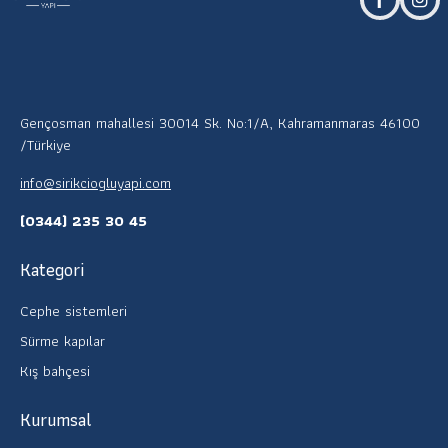
facebook
inst
Gençosman mahallesi 30014 Sk. No:1/A, Kahramanmaras 46100
/Türkiye
info@sirikciogluyapi.com
(0344) 235 30 45
Kategori
Cephe sistemleri
Sürme kapılar
Kış bahçesi
Kurumsal