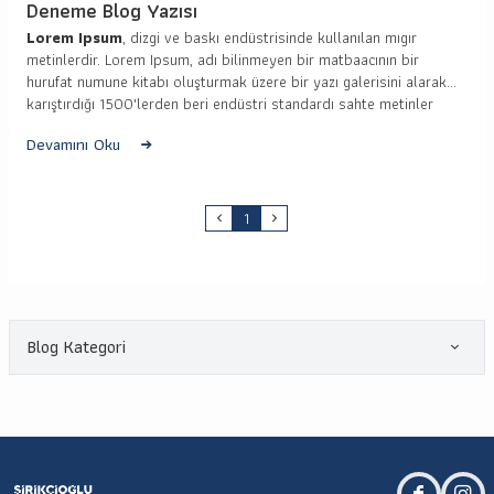
Deneme Blog Yazısı
Lorem Ipsum
, dizgi ve baskı endüstrisinde kullanılan mıgır
metinlerdir. Lorem Ipsum, adı bilinmeyen bir matbaacının bir
hurufat numune kitabı oluşturmak üzere bir yazı galerisini alarak
karıştırdığı 1500'lerden beri endüstri standardı sahte metinler
olarak kullanılmıştır. Beşyüz yıl boyunca varlığını sürdürmekle
Devamını Oku
kalmamış, aynı zamanda pek değişmeden elektronik dizgiye de
sıçramıştır. 1960'larda Lorem Ipsum pasajları da içeren Letraset
yapraklarının yayınlanması ile ve yakın zamanda Aldus PageMaker
gibi Lorem Ipsum sürümleri içeren masaüstü yayıncılık yazılımları
1
ile popüler olmuştur.
Blog Kategori